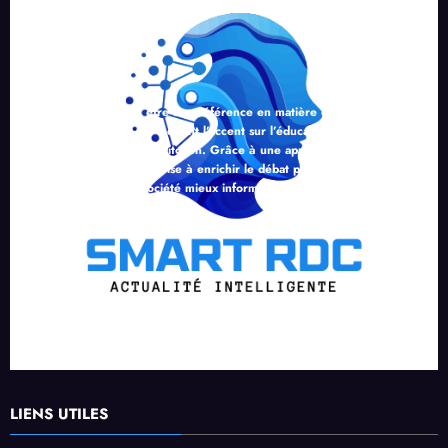
SMART RDC aspire à être une référence en matière d’information
intelligente en RDC, en mettant l’accent sur l’éducation, l’analyse
critique et l’engagement citoyen. Grâce à une approche professionnelle
et responsable, le média vise à enrichir le débat public et à contribuer à
la construction d’une société mieux informée.
LIENS UTILES