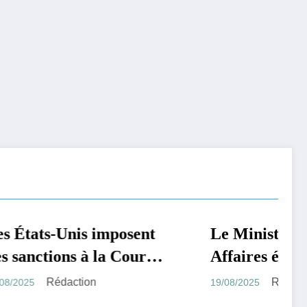
posent
Le Ministre belge des
MONDE
 Cour
Affaires étrangères
ale
Maxime Prévot effectue
Rédaction
19/08/2025
e
une visite en République