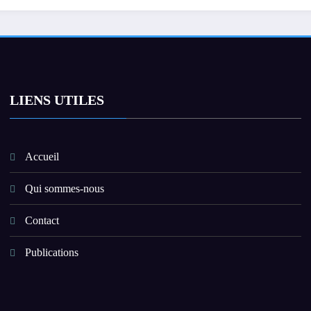
s.
magistrats pour
accusations de
politisation des en
judiciaires.
LIENS UTILES
Accueil
Qui sommes-nous
Contact
Publications