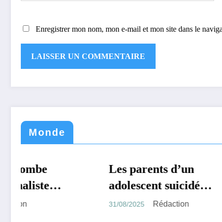
Enregistrer mon nom, mon e-mail et mon site dans le navi
Monde
Les parents d’un
MONDE
TECHNOLOGIE
La Fra
MONDE
adolescent suicidé
effecti
portent plainte contre
Algerie
Rédaction
31/08/2025
28/08/2025
ChatGPT l’accusant
traite