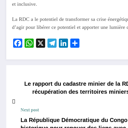
et inclusive.
La RDC a le potentiel de transformer sa crise énergéti
d’agir pour libérer ce potentiel et apporter une lumière 
Facebook
WhatsApp
X
Telegram
LinkedIn
Partager
Le rapport du cadastre minier de la R
récupération des territoires minier
Next post
La République Démocratique du Congo
historique pour renouer des liens avec 