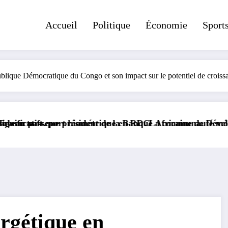
Accueil
Politique
Économie
Sport
ublique Démocratique du Congo et son impact sur le potentiel de crois
t de la Banque Africaine de Développement.
rique en RDC
La communauté médiatique congolaise en deui
ergétique en