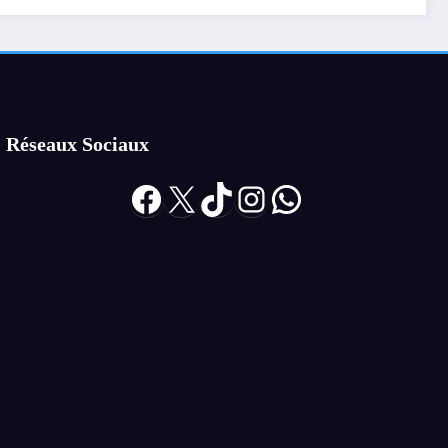
Démocratique du Congo
pour renforcer les liens
quêtes
entre la Belgique et la
RDC.
Réseaux Sociaux
Facebook
X
TikTok
Instagram
WhatsApp