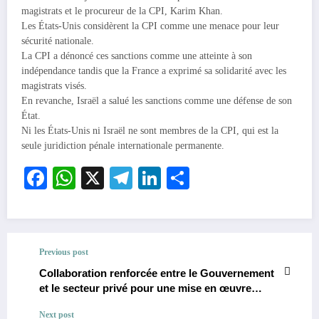
magistrats et le procureur de la CPI, Karim Khan.
Les États-Unis considèrent la CPI comme une menace pour leur
sécurité nationale.
La CPI a dénoncé ces sanctions comme une atteinte à son
indépendance tandis que la France a exprimé sa solidarité avec les
magistrats visés.
En revanche, Israël a salué les sanctions comme une défense de son
État.
Ni les États-Unis ni Israël ne sont membres de la CPI, qui est la
seule juridiction pénale internationale permanente.
Facebook
WhatsApp
X
Telegram
LinkedIn
Partager
Previous post
Collaboration renforcée entre le Gouvernement
et le secteur privé pour une mise en œuvre
efficace de la réforme de la facture normalisée
Next post
en RDC.