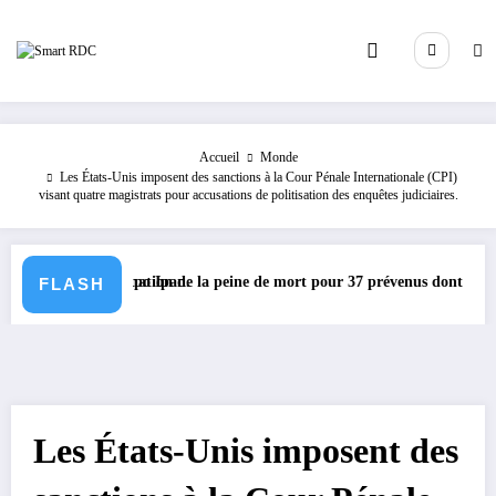
Aller
au
contenu
Accueil
Monde
Les États-Unis imposent des sanctions à la Cour Pénale Internationale (CPI)
visant quatre magistrats pour accusations de politisation des enquêtes judiciaires.
urnaliste Apo Ipan.
Confirmation de la peine de mort pour 37 prévenus dont Jean-Jacque
Y
FLASH
Les États-Unis imposent des