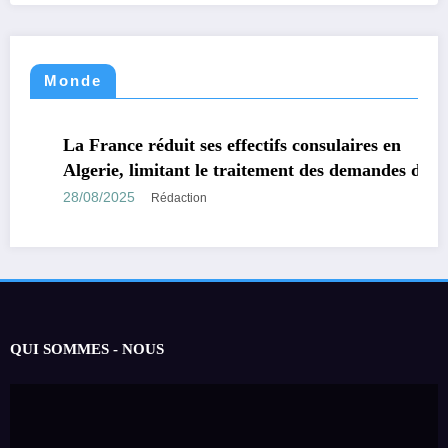
Monde
MONDE
La France réduit ses effectifs consulaires en
Algerie, limitant le traitement des demandes de
visas.
28/08/2025
Rédaction
QUI SOMMES - NOUS