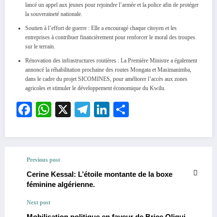
lancé un appel aux jeunes pour rejoindre l’armée et la police afin de protéger
la souveraineté nationale.
Soutien à l’effort de guerre : Elle a encouragé chaque citoyen et les
entreprises à contribuer financièrement pour renforcer le moral des troupes
sur le terrain.
Rénovation des infrastructures routières : La Première Ministre a également
annoncé la réhabilitation prochaine des routes Mongata et Masimanimba,
dans le cadre du projet SICOMINES, pour améliorer l’accès aux zones
agricoles et stimuler le développement économique du Kwilu.
Facebook
WhatsApp
X
Telegram
LinkedIn
Partager
Previous post
Cerine Kessal: L’étoile montante de la boxe
féminine algérienne.
Next post
Mobilisation politique en faveur de Brice Oligui