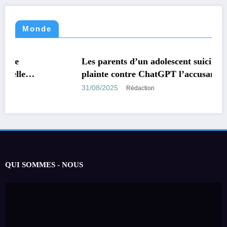
Monde
MONDE
TECHNOLOGIE
Les parents d’un adolescent suicidé portent
plainte contre ChatGPT l’accusant d’avoir
encouragé son suicide.
31/08/2025
Rédaction
QUI SOMMES - NOUS