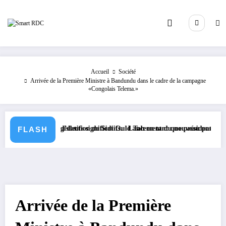
Aller
au
contenu
Accueil
Société
Arrivée de la Première Ministre à Bandundu dans le cadre de la campagne
«Congolais Telema.»
extes législatifs significatifs.
n suite à l’élection de Sidi Ould Tah en tant que président de la Banqu
Lancement du nouveau passeport biomé
FLASH
Arrivée de la Première