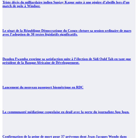
Triste décès du milliardaire indien Sunjay Kapur suite à une piqûre d’abeille lors d’un
match de polo à Windsor.
Le sénat de la République Démocratique du Congo cloture sa session ordinaire de mars
avec l’adoption de 30 textes législatifs significatifs.
Doudou Fwamba exprime sa satisfaction suite à l’élection de Sidi Ould Tah en tant que
président de la Banque Africaine de Développement.
Lancement du nouveau passeport biométrique en RDC
La communauté médiatique congolaise en deuil avec la perte du journaliste Apo Ipan.
Confirmation de la peine de mort pour 37 prévenus dont Jean-Jacques Wondo dans