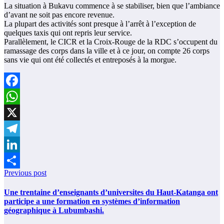
La situation à Bukavu commence à se stabiliser, bien que l’ambiance
d’avant ne soit pas encore revenue.
La plupart des activités sont presque à l’arrêt à l’exception de
quelques taxis qui ont repris leur service.
Parallèlement, le CICR et la Croix-Rouge de la RDC s’occupent du
ramassage des corps dans la ville et à ce jour, on compte 26 corps
sans vie qui ont été collectés et entreposés à la morgue.
Facebook
WhatsApp
X
Telegram
LinkedIn
Previous post
Partager
Une trentaine d’enseignants d’universites du Haut-Katanga ont
participe a une formation en systèmes d’information
géographique à Lubumbashi.