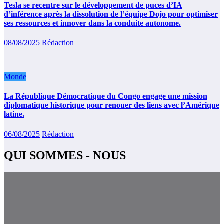
Tesla se recentre sur le développement de puces d’IA
d’inférence après la dissolution de l’équipe Dojo pour optimiser
ses ressources et innover dans la conduite autonome.
08/08/2025
Rédaction
Monde
La République Démocratique du Congo engage une mission
diplomatique historique pour renouer des liens avec l’Amérique
latine.
06/08/2025
Rédaction
QUI SOMMES - NOUS