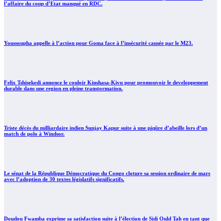
l’affaire du coup d’Etat manqué en RDC.
Youssoupha appelle à l’action pour Goma face à l’insécurité causée par le M23.
Felix Tshisekedi annonce le couloir Kinshasa-Kivu pour promouvoir le developpement
durable dans une region en pleine transtormation.
Triste décès du milliardaire indien Sunjay Kapur suite à une piqûre d’abeille lors d’un
match de polo à Windsor.
Le sénat de la République Démocratique du Congo cloture sa session ordinaire de mars
avec l’adoption de 30 textes législatifs significatifs.
Doudou Fwamba exprime sa satisfaction suite à l’élection de Sidi Ould Tah en tant que