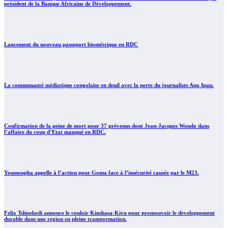
président de la Banque Africaine de Développement.
Lancement du nouveau passeport biométrique en RDC
La communauté médiatique congolaise en deuil avec la perte du journaliste Apo Ipan.
Confirmation de la peine de mort pour 37 prévenus dont Jean-Jacques Wondo dans
l’affaire du coup d’Etat manqué en RDC.
Youssoupha appelle à l’action pour Goma face à l’insécurité causée par le M23.
Felix Tshisekedi annonce le couloir Kinshasa-Kivu pour promouvoir le developpement
durable dans une region en pleine transtormation.