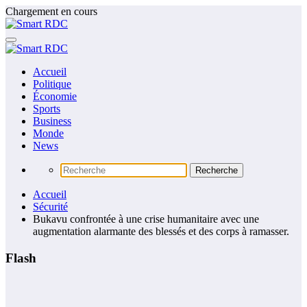
Aller
Chargement en cours
au
contenu
Accueil
Politique
Économie
Sports
Business
Monde
News
Accueil
Sécurité
Bukavu confrontée à une crise humanitaire avec une
augmentation alarmante des blessés et des corps à ramasser.
Flash