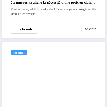
étrangères, souligne la nécessité d’une position claire
de l’Europe face aux tensions entre la RDC et le
Maxime Prevot, le Ministre belge des Affaires étrangères a partagé ses réfle
Rwanda.
xions sur les tensions…
Lire la suite
17/09/2025
Reportage