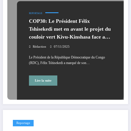
REPORTAGE
COP30: Le Président Félix
Tshisekedi met en avant le projet du
couloir vert Kivu-Kinshasa face aux
enjeux climatiques et à l’appel pour
Rédaction
07/11/2025
une justice environnementale.
Le Président de la République Démocratique du Congo
(RDC), Félix Tshisekedi a marqué de son…
Lire la suite
Reportage