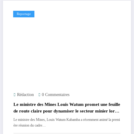
Reportage
Rédaction
0 Commentaires
Le ministre des Mines Louis Watum promet une feuille
de route claire pour dynamiser le secteur minier lors
de la première réunion du cadre de concertation avec
Le ministre des Mines, Louis Watum Kabamba a récemment animé la premi
les entreprises à Lualaba.
ère réunion du cadre…