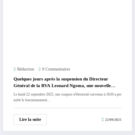
Rédaction
0 Commentaires
Quelques jours après la suspension du Directeur
Général de la RVA Leonard Ngoma, une nouvelle
coupure d’électricité intervient ce lundi 22 septembre
Le lundi 22 septembre 2025, une coupure d'électricité survenue à 5h50 a per
à l’aéroport de Ndjili.
turbé le fonctionnement…
Lire la suite
22/09/2025