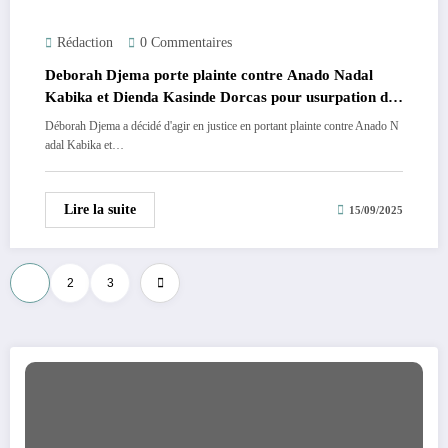
Rédaction
0 Commentaires
Deborah Djema porte plainte contre Anado Nadal
Kabika et Dienda Kasinde Dorcas pour usurpation de
son statut Miss Univers 2025.
Déborah Djema a décidé d'agir en justice en portant plainte contre Anado N
adal Kabika et…
Lire la suite
15/09/2025
Pagination
1
2
3
des
publications