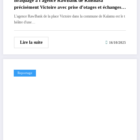
Braquage à l’agence RawBank de Kinshasa
précisément Victoire avec prise d’otages et échanges
de tirs entre les malfaiteurs et les forces de l’ordre.
L'agence RawBank de la place Victoire dans la commune de Kalamu est le t
héâtre d'une…
Lire la suite
16/10/2025
Reportage