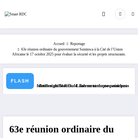
Aller
au
contenu
Accueil
Reportage
63e réunion ordinaire du gouvernement Suminwa à la Cité de l’Union
Africaine le 17 octobre 2025 pour évaluer la sécurité et les projets structurants.
FLASH
es législatifs significatifs.
suite à l’élection de Sidi Ould Tah en tant que président de la Banque A
Lancement du nouveau passeport biométri
63e réunion ordinaire du