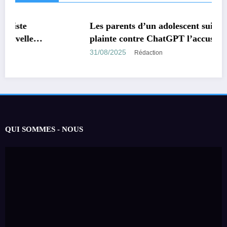
MONDE
TECHNOLOGIE
Les parents d’un adolescent suicidé portent
plainte contre ChatGPT l’accusant d’avoir
encouragé son suicide.
31/08/2025
Rédaction
QUI SOMMES - NOUS