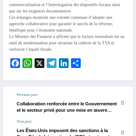
commercialisation et l’homologation des dispositifs fiscaux ainsi
que sur les exigences documentaires.
Ces échanges montrent une volonté commune d’adopter une
approche collaborative pour garantir le succès de la réforme,
bénéfique pour l’économie nationale.
Le Ministre des Finances a affirmé que la facture normalisée est un
outil de modernisation pour sécuriser la collecte de la TVA et
renforcer l’équité fiscale.
Facebook
WhatsApp
X
Telegram
LinkedIn
Partager
Previous post
Collaboration renforcée entre le Gouvernement
et le secteur privé pour une mise en œuvre
efficace de la réforme de la facture normalisée
Next post
en RDC.
Les États-Unis imposent des sanctions à la