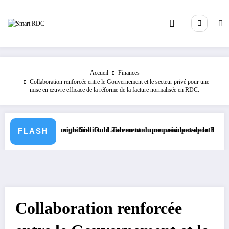
Aller
au
contenu
Accueil
Finances
Collaboration renforcée entre le Gouvernement et le secteur privé pour une
mise en œuvre efficace de la réforme de la facture normalisée en RDC.
gislatifs significatifs.
 à l’élection de Sidi Ould Tah en tant que président de la Banque Africa
Lancement du nouveau passeport biométrique e
FLASH
Collaboration renforcée