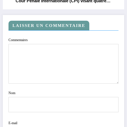
Cour Pénale Internationale (CPI) visant quatre
magistrats pour accusations de politisation des
enquêtes judiciaires.
LAISSER UN COMMENTAIRE
Commentaires
Nom
E-mail