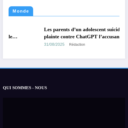
Monde
MONDE
TECHNOLOGIE
Les parents d’un adolescent suicidé portent
plainte contre ChatGPT l’accusant d’avoir
encouragé son suicide.
31/08/2025
Rédaction
QUI SOMMES - NOUS