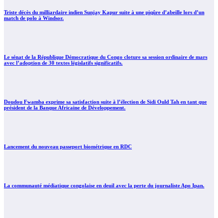
Triste décès du milliardaire indien Sunjay Kapur suite à une piqûre d’abeille lors d’un
match de polo à Windsor.
Le sénat de la République Démocratique du Congo cloture sa session ordinaire de mars
avec l’adoption de 30 textes législatifs significatifs.
Doudou Fwamba exprime sa satisfaction suite à l’élection de Sidi Ould Tah en tant que
président de la Banque Africaine de Développement.
Lancement du nouveau passeport biométrique en RDC
La communauté médiatique congolaise en deuil avec la perte du journaliste Apo Ipan.