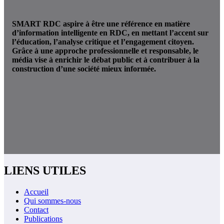
SMART RDC aspire à être une référence en matière
d’information intelligente en RDC, en mettant l’accent sur
l’éducation, l’analyse critique et l’engagement citoyen.
Grâce à une approche professionnelle et responsable, le
média vise à enrichir le débat public et à contribuer à la
construction d’une société mieux informée.
LIENS UTILES
Accueil
Qui sommes-nous
Contact
Publications