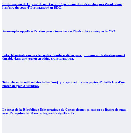
Confirmation de la peine de mort pour 37 prévenus dont Jean-Jacques Wondo dans
l’affaire du coup d’Etat manqué en RDC.
Youssoupha appelle à l’action pour Goma face à l’insécurité causée par le M23.
Felix Tshisekedi annonce le couloir Kinshasa-Kivu pour promouvoir le developpement
durable dans une region en pleine transtormation.
Triste décès du milliardaire indien Sunjay Kapur suite à une piqûre d’abeille lors d’un
match de polo à Windsor.
Le sénat de la République Démocratique du Congo cloture sa session ordinaire de mars
avec l’adoption de 30 textes législatifs significatifs.