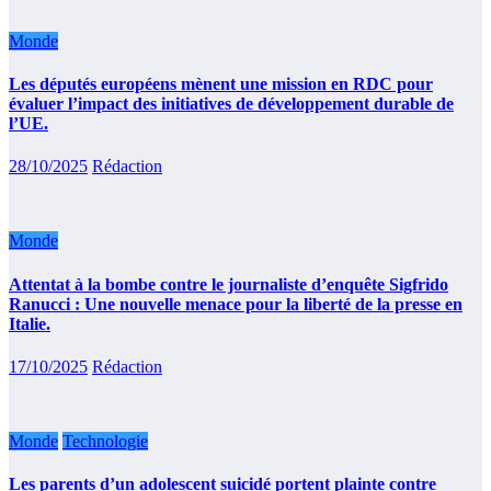
Monde
Les députés européens mènent une mission en RDC pour
évaluer l’impact des initiatives de développement durable de
l’UE.
28/10/2025
Rédaction
Monde
Attentat à la bombe contre le journaliste d’enquête Sigfrido
Ranucci : Une nouvelle menace pour la liberté de la presse en
Italie.
17/10/2025
Rédaction
Monde
Technologie
Les parents d’un adolescent suicidé portent plainte contre