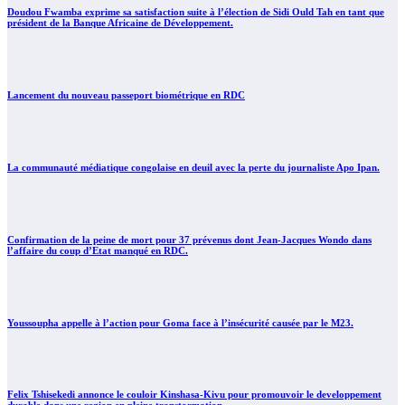
Doudou Fwamba exprime sa satisfaction suite à l’élection de Sidi Ould Tah en tant que
président de la Banque Africaine de Développement.
Lancement du nouveau passeport biométrique en RDC
La communauté médiatique congolaise en deuil avec la perte du journaliste Apo Ipan.
Confirmation de la peine de mort pour 37 prévenus dont Jean-Jacques Wondo dans
l’affaire du coup d’Etat manqué en RDC.
Youssoupha appelle à l’action pour Goma face à l’insécurité causée par le M23.
Felix Tshisekedi annonce le couloir Kinshasa-Kivu pour promouvoir le developpement