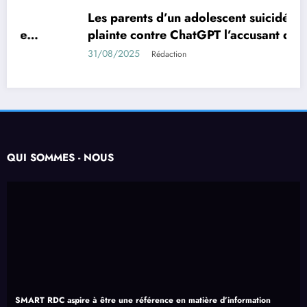
Les parents d’un adolescent suicidé portent
MONDE
TECHNOLOGIE
plainte contre ChatGPT l’accusant d’avoir
encouragé son suicide.
31/08/2025
Rédaction
QUI SOMMES - NOUS
SMART RDC aspire à être une référence en matière d’information