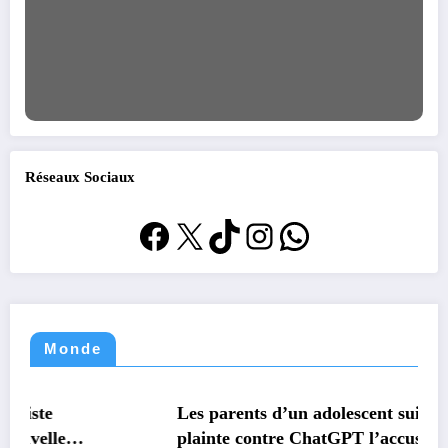
Réseaux Sociaux
Facebook
X
TikTok
Instagram
WhatsApp
Monde
MONDE
TECHNOLOGIE
Les parents d’un adolescent suicidé portent
plainte contre ChatGPT l’accusant d’avoir