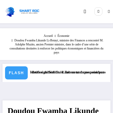
Aller
au
contenu
Accueil
Économie
Doudou Fwamba Likunde Li-Botayi, ministre des Finances a rencontré M.
Adolphe Muzito, ancien Premier ministre, dans le cadre d’une série de
consultations destinées à renforcer les politiques économiques et financières du
pays
tes législatifs significatifs.
 suite à l’élection de Sidi Ould Tah en tant que président de la Banque 
Lancement du nouveau passeport biométr
FLASH
Doudou Fwamba Likunde