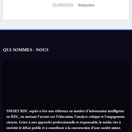
encouragé son suicide.
31/08/2025
Rédaction
QUI SOMMES - NOUS
SMART RDC aspire à être une référence en matière d’information intelligente
en RDC, en mettant l’accent sur l’éducation, l’analyse critique et l’engagement
citoyen. Grâce à une approche professionnelle et responsable, le média vise à
enrichir le débat public et à contribuer à la construction d’une société mieux