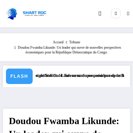
Aller
au
contenu
Accueil
Tribune
Doudou Fwamba Likunde: Un leader qui ouvre de nouvelles perspectives
économiques pour la République Démocratique du Congo.
latifs significatifs.
l’élection de Sidi Ould Tah en tant que président de la Banque Africain
Lancement du nouveau passeport biométrique en 
FLASH
Doudou Fwamba Likunde: