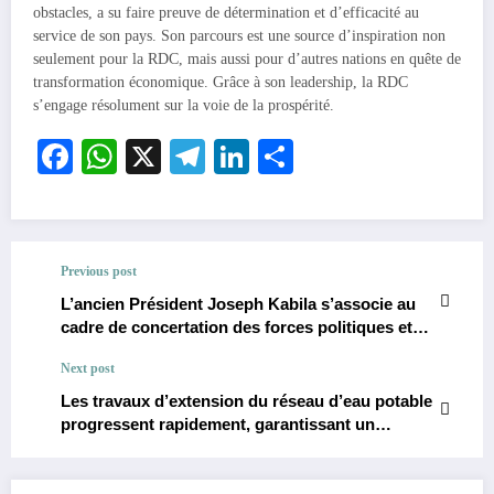
obstacles, a su faire preuve de détermination et d’efficacité au
service de son pays. Son parcours est une source d’inspiration non
seulement pour la RDC, mais aussi pour d’autres nations en quête de
transformation économique. Grâce à son leadership, la RDC
s’engage résolument sur la voie de la prospérité.
Facebook
WhatsApp
X
Telegram
LinkedIn
Partager
Previous post
L’ancien Président Joseph Kabila s’associe au
cadre de concertation des forces politiques et
sociales, mené par Claudel Lubaya et Seth
Next post
Kikuni pour sopposer à Felix Tshisekedi et à son
projet de modification de la constitution.
Les travaux d’extension du réseau d’eau potable
progressent rapidement, garantissant un
meilleur approvisionnement pour 7 communes
de Kinshasa.