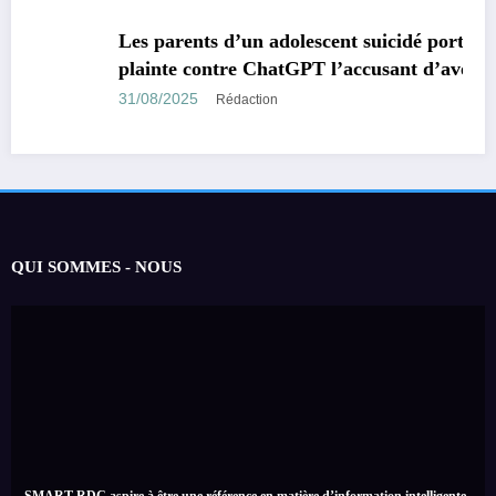
MONDE
TECHNOLOGIE
Les parents d’un adolescent suicidé portent
plainte contre ChatGPT l’accusant d’avoir
encouragé son suicide.
31/08/2025
Rédaction
QUI SOMMES - NOUS