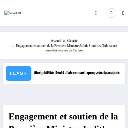
Aller
au
contenu
Accueil
Sécurité
Engagement et soutien de la Première Ministre Judith Suminwa Tuluka aux
nouvelles recrues de l’armée.
législatifs significatifs.
e à l’élection de Sidi Ould Tah en tant que président de la Banque Afri
Lancement du nouveau passeport biométrique
FLASH
Engagement et soutien de la