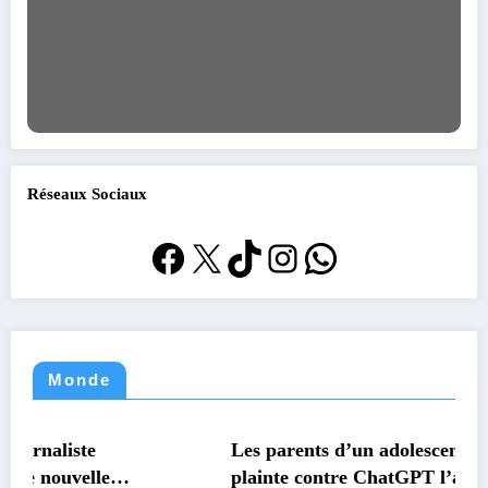
Réseaux Sociaux
Facebook
X
TikTok
Instagram
WhatsApp
Monde
MONDE
TECHNOLOGIE
Les parents d’un adolescent suicidé portent
plainte contre ChatGPT l’accusant d’avoir