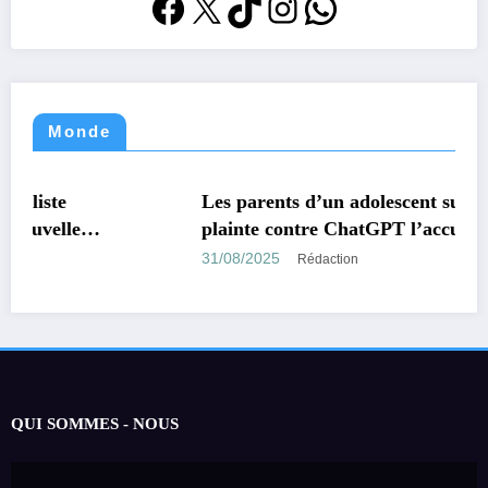
Facebook
X
TikTok
Instagram
WhatsApp
Monde
MONDE
TECHNOLOGIE
Les parents d’un adolescent suicidé portent
plainte contre ChatGPT l’accusant d’avoir
encouragé son suicide.
31/08/2025
Rédaction
QUI SOMMES - NOUS