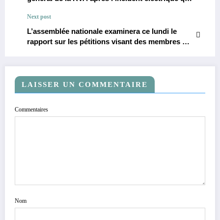
a retardé l’atterrissage de l’avion présidentiel à
Next post
l’aéroport de N’Djili.
L’assemblée nationale examinera ce lundi le
rapport sur les pétitions visant des membres du
bureau et les tensions politiques qui en
découlent.
LAISSER UN COMMENTAIRE
Commentaires
Nom