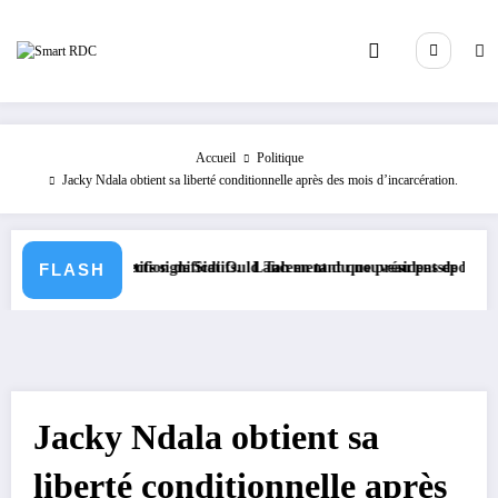
Aller
au
contenu
Accueil
Politique
Jacky Ndala obtient sa liberté conditionnelle après des mois d’incarcération.
 législatifs significatifs.
ite à l’élection de Sidi Ould Tah en tant que président de la Banque Afr
Lancement du nouveau passeport biométriqu
FLASH
Jacky Ndala obtient sa
liberté conditionnelle après