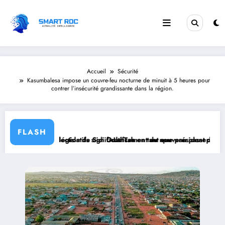
Aller
au
contenu
Accueil
Sécurité
Kasumbalesa impose un couvre-feu nocturne de minuit à 5 heures pour
contrer l’insécurité grandissante dans la région.
FLASH
tes législatifs significatifs.
te à l’élection de Sidi Ould Tah en tant que président de la Banque A
Lancement du nouveau passeport biométriqu