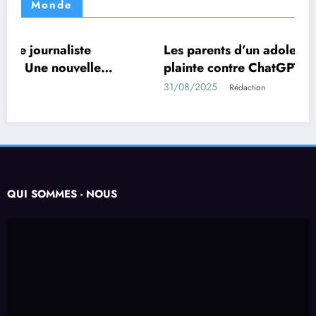
Monde
Les parents d’un adolescent suicidé porte
MONDE
TECHNOLOGIE
le
plainte contre ChatGPT l’accusant d’avoir
lie.
encouragé son suicide.
31/08/2025
Rédaction
QUI SOMMES - NOUS