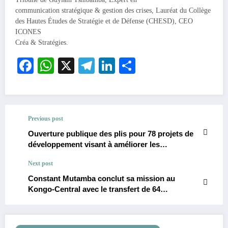
communication stratégique & gestion des crises, Lauréat du Collège
des Hautes Études de Stratégie et de Défense (CHESD), CEO
ICONES
Créa & Stratégies.
Facebook
WhatsApp
X
Telegram
LinkedIn
Partager
Previous post
Ouverture publique des plis pour 78 projets de
développement visant à améliorer les
infrastructures et les services essentiels.
Next post
Constant Mutamba conclut sa mission au
Kongo-Central avec le transfert de 64
condamnés et le lancement de la réhabilitation
de la prison de Tshinkakasa.