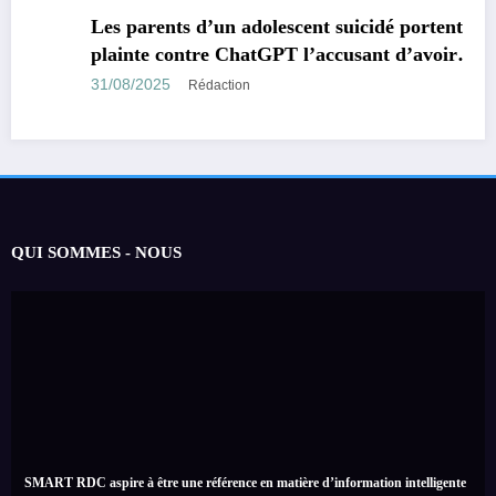
MONDE
TECHNOLOGIE
Les parents d’un adolescent suicidé portent
plainte contre ChatGPT l’accusant d’avoir
encouragé son suicide.
31/08/2025
Rédaction
QUI SOMMES - NOUS
SMART RDC aspire à être une référence en matière d’information intelligente