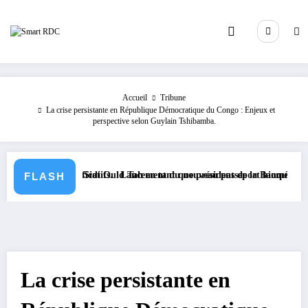
Aller
au
contenu
Accueil
Tribune
La crise persistante en République Démocratique du Congo : Enjeux et
perspective selon Guylain Tshibamba.
 significatifs.
tion de Sidi Ould Tah en tant que président de la Banque Africaine de D
Lancement du nouveau passeport biométrique en RDC
FLASH
La crise persistante en