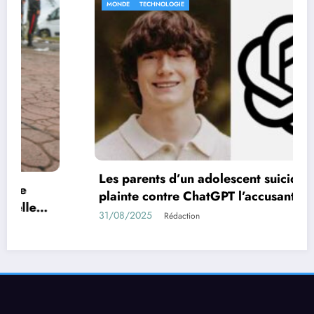
MONDE
TECHNOLOGIE
Les parents d’un adolescent suicidé portent
plainte contre ChatGPT l’accusant d’avoir
encouragé son suicide.
31/08/2025
Rédaction