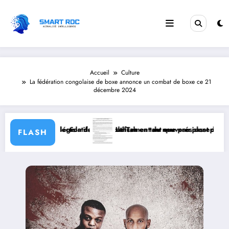
Aller
au
contenu
Accueil
Culture
La fédération congolaise de boxe annonce un combat de boxe ce 21
décembre 2024
gislatifs significatifs.
’élection de Sidi Ould Tah en tant que président de la Banque Africai
Lancement du nouveau passeport biométrique en R
FLASH