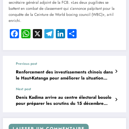
secrétaire général adjoint de la FCB. «Les deux pugilistes se
battent en combat de classement qui s’annonce palpitant pour la
conquête de la Ceinture de World boxing council (WBC)», a-t-il
enrichi.
Facebook
WhatsApp
X
Telegram
LinkedIn
Partager
Previous post
Renforcement des investissements chinois dans
le Haut-Katanga pour améliorer la situation
socioéconomique de cette province.
Next post
Denis Kadima arrive au centre électoral bosolo
pour préparer les scrutins du 15 décembre
2024
LAISSER UN COMMENTAIRE