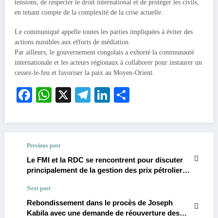
tensions, de respecter le droit international et de protéger les civils,
en tenant compte de la complexité de la crise actuelle.
Le communiqué appelle toutes les parties impliquées à éviter des
actions nuisibles aux efforts de médiation.
Par ailleurs, le gouvernement congolais a exhorté la communauté
internationale et les acteurs régionaux à collaborer pour instaurer un
cessez-le-feu et favoriser la paix au Moyen-Orient.
Facebook
WhatsApp
X
Telegram
LinkedIn
Partager
Previous post
Le FMI et la RDC se rencontrent pour discuter
principalement de la gestion des prix pétroliers,
l’amélioration de la transparence et
Next post
l’augmentation des revenus fiscaux de la
République Démocratique du Congo.
Rebondissement dans le procès de Joseph
Kabila avec une demande de réouverture des