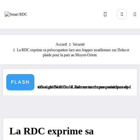
Aller
au
contenu
Accueil
Sécurité
La RDC exprime sa préoccupation face aux frappes israéliennes sur Doha et
plaide pour la paix au Moyen-Orient.
FLASH
 législatifs significatifs.
ite à l’élection de Sidi Ould Tah en tant que président de la Banque Afr
Lancement du nouveau passeport biométriqu
La RDC exprime sa