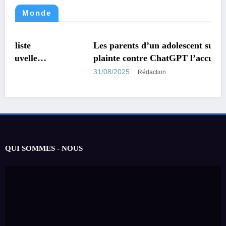
Monde
MONDE
TECHNOLOGIE
Les parents d’un adolescent suicidé portent
plainte contre ChatGPT l’accusant d’avoir
encouragé son suicide.
31/08/2025
Rédaction
QUI SOMMES - NOUS