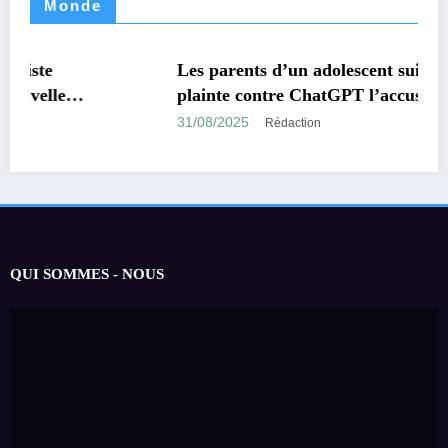
Monde
MONDE
TECHNOLOGIE
Les parents d’un adolescent suicidé portent
plainte contre ChatGPT l’accusant d’avoir
encouragé son suicide.
31/08/2025
Rédaction
QUI SOMMES - NOUS