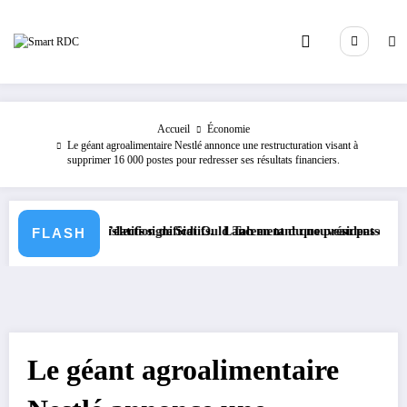
Aller
au
contenu
Accueil
Économie
Le géant agroalimentaire Nestlé annonce une restructuration visant à
supprimer 16 000 postes pour redresser ses résultats financiers.
es législatifs significatifs.
suite à l’élection de Sidi Ould Tah en tant que président de la Banque A
Lancement du nouveau passeport biométri
FLASH
Le géant agroalimentaire