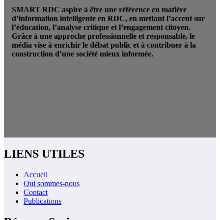
SMART RDC aspire à être une référence en matière
d’information intelligente en RDC, en mettant l’accent sur
l’éducation, l’analyse critique et l’engagement citoyen.
Grâce à une approche professionnelle et responsable, le
média vise à enrichir le débat public et à contribuer à la
construction d’une société mieux informée.
LIENS UTILES
Accueil
Qui sommes-nous
Contact
Publications