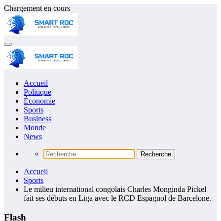
Aller
Chargement en cours
au
contenu
Accueil
Politique
Économie
Sports
Business
Monde
News
Accueil
Sports
Le milieu international congolais Charles Monginda Pickel
fait ses débuts en Liga avec le RCD Espagnol de Barcelone.
Flash