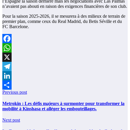
l’Espagne la saison dernière mais les négociations avec Las Palmas
n’avaient pas abouti en raison des exigences financières de son club.
Pour la saison 2025-2026, il se mesurera à des milieux de terrain de
premier plan, comme ceux du Real Madrid, du Betis Séville et du
FC Barcelone.
Facebook
WhatsApp
X
Telegram
LinkedIn
Previous post
Partager
Metrokin : Les défis majeurs à surmonter pour transformer la
mobilité à Kinshasa et alléger les embouteillages.
Next post