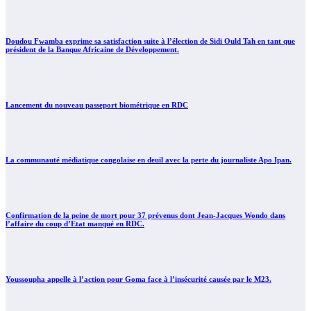
Doudou Fwamba exprime sa satisfaction suite à l’élection de Sidi Ould Tah en tant que
président de la Banque Africaine de Développement.
Lancement du nouveau passeport biométrique en RDC
La communauté médiatique congolaise en deuil avec la perte du journaliste Apo Ipan.
Confirmation de la peine de mort pour 37 prévenus dont Jean-Jacques Wondo dans
l’affaire du coup d’Etat manqué en RDC.
Youssoupha appelle à l’action pour Goma face à l’insécurité causée par le M23.