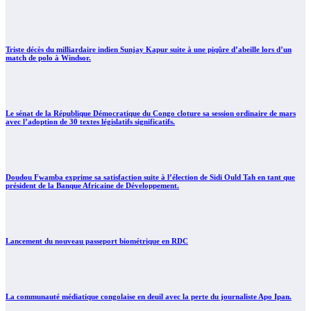
Triste décès du milliardaire indien Sunjay Kapur suite à une piqûre d’abeille lors d’un
match de polo à Windsor.
Le sénat de la République Démocratique du Congo cloture sa session ordinaire de mars
avec l’adoption de 30 textes législatifs significatifs.
Doudou Fwamba exprime sa satisfaction suite à l’élection de Sidi Ould Tah en tant que
président de la Banque Africaine de Développement.
Lancement du nouveau passeport biométrique en RDC
La communauté médiatique congolaise en deuil avec la perte du journaliste Apo Ipan.