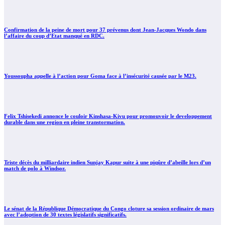
Confirmation de la peine de mort pour 37 prévenus dont Jean-Jacques Wondo dans
l’affaire du coup d’Etat manqué en RDC.
Youssoupha appelle à l’action pour Goma face à l’insécurité causée par le M23.
Felix Tshisekedi annonce le couloir Kinshasa-Kivu pour promouvoir le developpement
durable dans une region en pleine transtormation.
Triste décès du milliardaire indien Sunjay Kapur suite à une piqûre d’abeille lors d’un
match de polo à Windsor.
Le sénat de la République Démocratique du Congo cloture sa session ordinaire de mars
avec l’adoption de 30 textes législatifs significatifs.