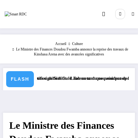
Aller
au
contenu
Accueil
Culture
Le Ministre des Finances Doudou Fwamba annonce la reprise des travaux de
Kinshasa Arena avec des avancées significatives
législatifs significatifs.
te à l’élection de Sidi Ould Tah en tant que président de la Banque Afri
Lancement du nouveau passeport biométriqu
FLASH
Le Ministre des Finances