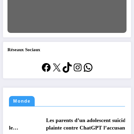
Réseaux Sociaux
Facebook
X
TikTok
Instagram
WhatsApp
Monde
MONDE
TECHNOLOGIE
Les parents d’un adolescent suicidé portent
plainte contre ChatGPT l’accusant d’avoir