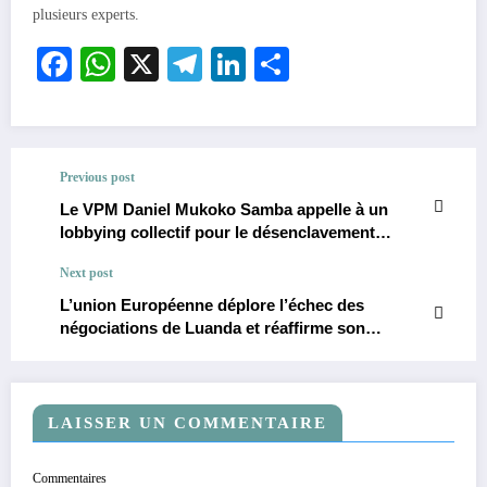
plusieurs experts.
Facebook
WhatsApp
X
Telegram
LinkedIn
Partager
Previous post
Le VPM Daniel Mukoko Samba appelle à un
lobbying collectif pour le désenclavement
économique de l’espace Kasaï
Next post
L’union Européenne déplore l’échec des
négociations de Luanda et réaffirme son
opposition à la présence des troupes
rwandaises en RDC
LAISSER UN COMMENTAIRE
Commentaires