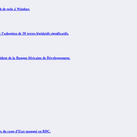
ch de polo à Windsor.
adoption de 30 textes législatifs significatifs.
sident de la Banque Africaine de Développement.
ire du coup d’Etat manqué en RDC.