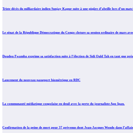
Triste décès du milliardaire indien Sunjay Kapur suite à une piqûre d’abeille lors d’un mat
Le sénat de la République Démocratique du Congo cloture sa session ordinaire de mars avec l’
Doudou Fwamba exprime sa satisfaction suite à l’élection de Sidi Ould Tah en tant que pré
Lancement du nouveau passeport biométrique en RDC
La communauté médiatique congolaise en deuil avec la perte du journaliste Apo Ipan.
Confirmation de la peine de mort pour 37 prévenus dont Jean-Jacques Wondo dans l’affa