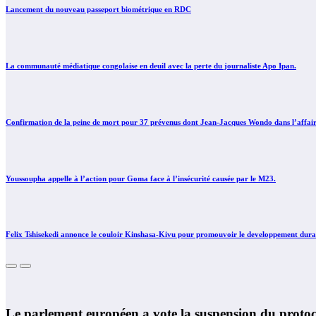
Lancement du nouveau passeport biométrique en RDC
La communauté médiatique congolaise en deuil avec la perte du journaliste Apo Ipan.
Confirmation de la peine de mort pour 37 prévenus dont Jean-Jacques Wondo dans l’affa
Youssoupha appelle à l’action pour Goma face à l’insécurité causée par le M23.
Felix Tshisekedi annonce le couloir Kinshasa-Kivu pour promouvoir le developpement durab
Le parlement européen a vote la suspension du proto