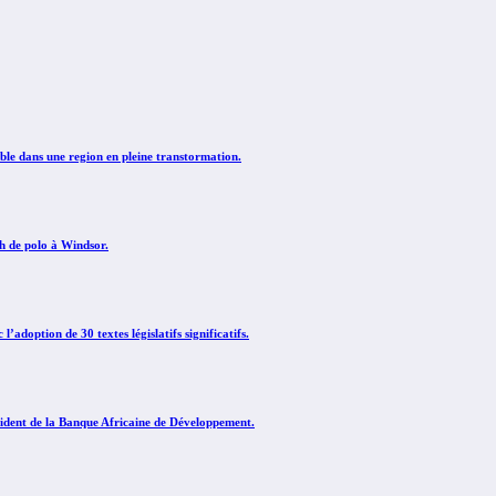
le dans une region en pleine transtormation.
ch de polo à Windsor.
adoption de 30 textes législatifs significatifs.
sident de la Banque Africaine de Développement.