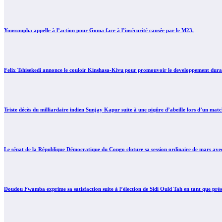
Youssoupha appelle à l’action pour Goma face à l’insécurité causée par le M23.
Felix Tshisekedi annonce le couloir Kinshasa-Kivu pour promouvoir le developpement durab
Triste décès du milliardaire indien Sunjay Kapur suite à une piqûre d’abeille lors d’un mat
Le sénat de la République Démocratique du Congo cloture sa session ordinaire de mars avec l’
Doudou Fwamba exprime sa satisfaction suite à l’élection de Sidi Ould Tah en tant que pré