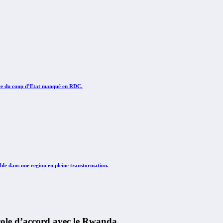
ire du coup d’Etat manqué en RDC.
le dans une region en pleine transtormation.
cole d’accord avec le Rwanda.