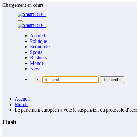
Aller
Chargement en cours
au
contenu
Accueil
Politique
Économie
Sports
Business
Monde
News
Accueil
Monde
Le parlement européen a vote la suspension du protocole d’ac
Flash