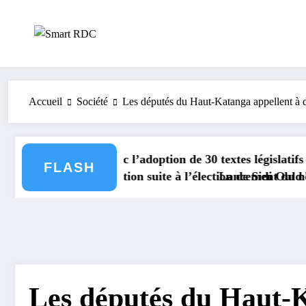
Aller
au
contenu
Accueil
Société
Les députés du Haut-Katanga appellent à d
ec l’adoption de 30 textes législatifs significatifs.
FLASH
faction suite à l’élection de Sidi Ould Tah en tant que 
Lancement du nouveau passeport
Les députés du Haut-K