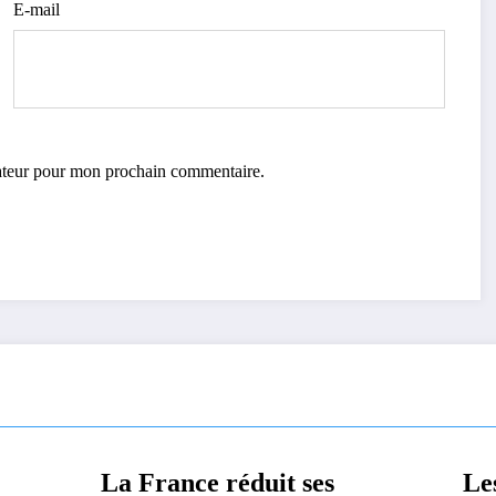
E-mail
gateur pour mon prochain commentaire.
ance réduit ses
Les États-Unis i
MONDE