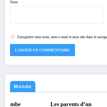
Nom
Enregistrer mon nom, mon e-mail et mon site dans le navi
Monde
Les parents d’un
MONDE
TECHNOLOGIE
La Fr
MONDE