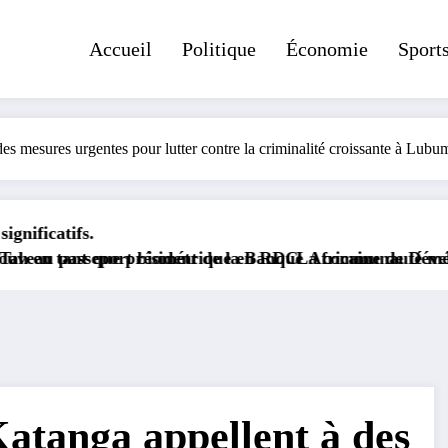
Accueil
Politique
Économie
Sport
es mesures urgentes pour lutter contre la criminalité croissante à Lub
président de la Banque Africaine de Développement.
 biométrique en RDC
La communauté médiatique congolaise 
atanga appellent à des