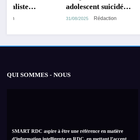
adolescent suicidé
effect
portent plainte contre
Algeri
Rédaction
31/08/2025
28/08/20
ChatGPT l’accusant
trait
d’avoir encouragé son
de vis
suicide.
QUI SOMMES - NOUS
SMART RDC aspire à être une référence en matière
d’information intelligente en RDC, en mettant l’accent