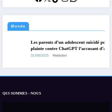
Monde
MONDE
TECHNOLOGIE
Les parents d’un adolescent suicidé portent
plainte contre ChatGPT l’accusant d’avoir
encouragé son suicide.
31/08/2025
Rédaction
QUI SOMMES - NOUS