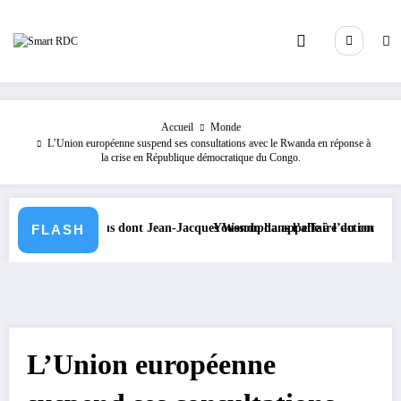
Aller
au
contenu
Accueil
Monde
L’Union européenne suspend ses consultations avec le Rwanda en réponse à
la crise en République démocratique du Congo.
37 prévenus dont Jean-Jacques Wondo dans l’affaire du coup d’Etat man
Youssoupha appelle à l’action pour Goma face 
FLASH
L’Union européenne