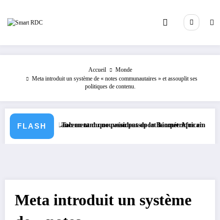
Aller
au
contenu
Accueil
Monde
Meta introduit un système de « notes communautaires » et assouplit ses
politiques de contenu.
tifs.
idi Ould Tah en tant que président de la Banque Africaine de Développem
Lancement du nouveau passeport biométrique en RDC
FLASH
Meta introduit un système