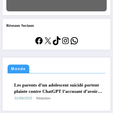
Réseaux Sociaux
Facebook
X
TikTok
Instagram
WhatsApp
Monde
MONDE
TECHNOLOGIE
Les parents d’un adolescent suicidé portent
plainte contre ChatGPT l’accusant d’avoir
encouragé son suicide.
31/08/2025
Rédaction