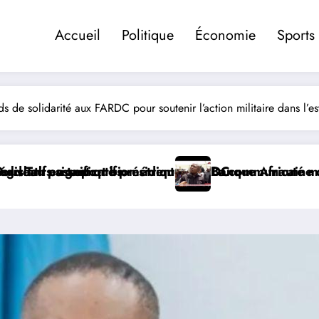
Accueil
Politique
Économie
Sports
 de solidarité aux FARDC pour soutenir l’action militaire dans l’es
de la Banque Africaine de Développement.
en RDC
La communauté médiatique congolaise en deuil ave