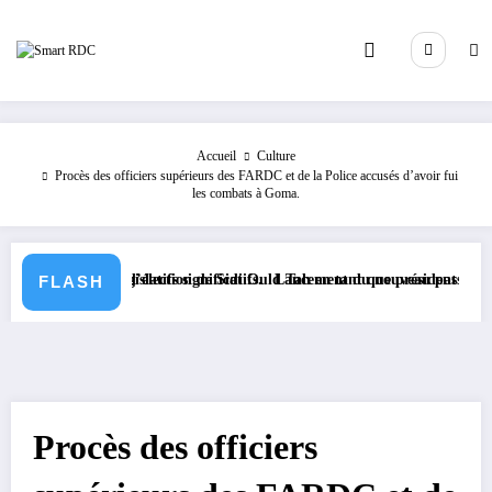
Aller
au
contenu
Accueil
Culture
Procès des officiers supérieurs des FARDC et de la Police accusés d’avoir fui
les combats à Goma.
xtes législatifs significatifs.
 suite à l’élection de Sidi Ould Tah en tant que président de la Banque
Lancement du nouveau passeport biomét
FLASH
Procès des officiers