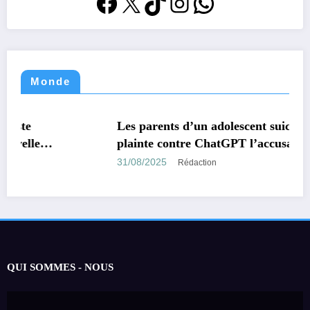
Facebook
X
TikTok
Instagram
WhatsApp
Monde
MONDE
TECHNOLOGIE
Les parents d’un adolescent suicidé portent
plainte contre ChatGPT l’accusant d’avoir
encouragé son suicide.
31/08/2025
Rédaction
QUI SOMMES - NOUS