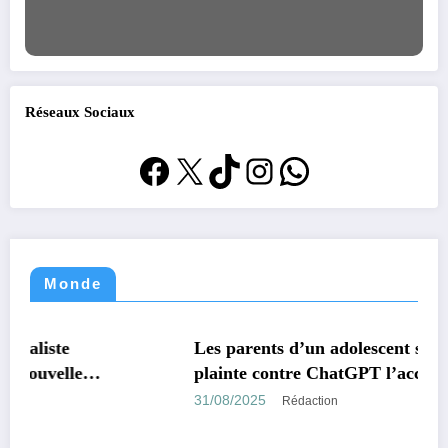
Réseaux Sociaux
Facebook
X
TikTok
Instagram
WhatsApp
Monde
MONDE
TECHNOLOGIE
Les parents d’un adolescent suicidé portent
plainte contre ChatGPT l’accusant d’avoir
encouragé son suicide.
31/08/2025
Rédaction