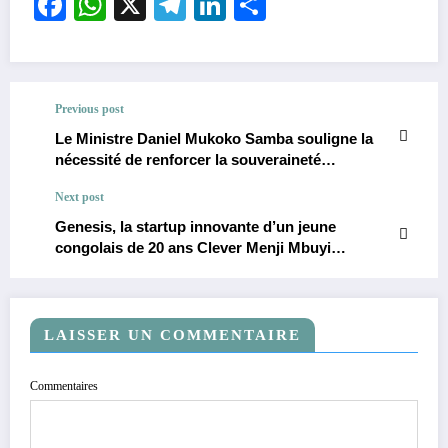
Facebook
WhatsApp
X
Telegram
LinkedIn
Partager
Previous post
Le Ministre Daniel Mukoko Samba souligne la
nécessité de renforcer la souveraineté
économique de la RDC face aux défis
Next post
géopolitiques à la Global Growth Conference
2025.
Genesis, la startup innovante d’un jeune
congolais de 20 ans Clever Menji Mbuyi
triomphe au Challenge Startup Bassin du
Congo 2025.
LAISSER UN COMMENTAIRE
Commentaires