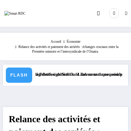
Aller
au
contenu
Accueil
Économie
Relance des activités et paiement des arriérés : échanges cruciaux entre la
Première ministre et l’intersyndicale de l’Onatra.
extes législatifs significatifs.
on suite à l’élection de Sidi Ould Tah en tant que président de la Banqu
Lancement du nouveau passeport biomé
FLASH
Relance des activités et