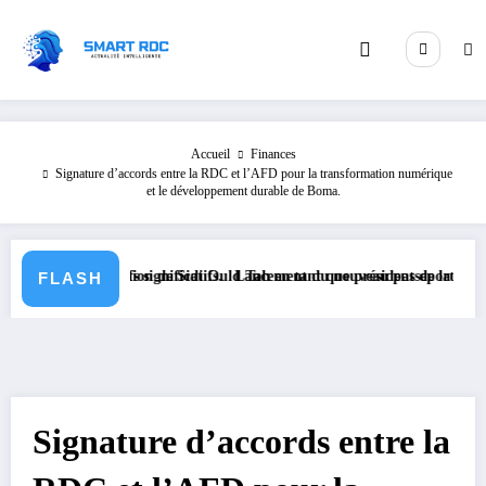
Aller
au
contenu
Accueil
Finances
Signature d’accords entre la RDC et l’AFD pour la transformation numérique
et le développement durable de Boma.
islatifs significatifs.
à l’élection de Sidi Ould Tah en tant que président de la Banque Africa
Lancement du nouveau passeport biométrique e
FLASH
Signature d’accords entre la