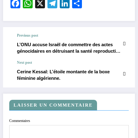
Facebook
WhatsApp
X
Telegram
LinkedIn
Partager
Previous post
L’ONU accuse Israël de commettre des actes
génocidaires en détruisant la santé reproductive
des palestiniens à Gaza.
Next post
Cerine Kessal: L’étoile montante de la boxe
féminine algérienne.
LAISSER UN COMMENTAIRE
Commentaires