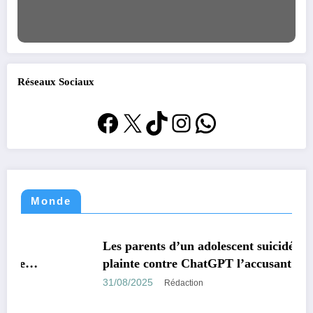
Réseaux Sociaux
Facebook
X
TikTok
Instagram
WhatsApp
Monde
MONDE
TECHNOLOGIE
Les parents d’un adolescent suicidé portent
plainte contre ChatGPT l’accusant d’avoir
encouragé son suicide.
31/08/2025
Rédaction