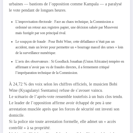
urbaines — bastions de l’opposition comme Kampala — a paralysé
le vote pendant de longues heures.
L’improvisation électorale : Face au chaos technique, la Commission a
ordonné un retour aux registres papier, une décision saluée par Museveni
mais fustigée par son principal rival.
Le soupçon de fraude : Pour Bobi Wine, cette défaillance n’était pas un
accident, mais un levier pour permettre un « bourrage massif des urnes » loin
de la surveillance numérique.
L’avis des observateurs : Si Goodluck Jonathan (Union Africaine) tempère en
affirmant n’avoir pas vu de fraudes directes, il a fermement critiqué
l’impréparation technique de la Commission.
À 24,72 % des voix selon les chiffres officiels, le musicien Bobi
Wine (Kyagulanyi Ssentamu) refuse de s’avouer vaincu.
Le scénario de l’après-vote ressemble toutefois à un huis clos tendu.
Le leader de l’opposition affirme avoir échappé de peu à une
arrestation musclée après que les forces de sécurité ont investi son
domicile.
Si la police nie toute arrestation formelle, elle admet un « accès
contrôlé » à sa propriété.