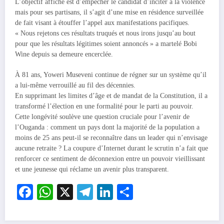
L’objectif affiché est d’empêcher le candidat d’inciter à la violence
mais pour ses partisans, il s’agit d’une mise en résidence surveillée
de fait visant à étouffer l’appel aux manifestations pacifiques.
« Nous rejetons ces résultats truqués et nous irons jusqu’au bout
pour que les résultats légitimes soient annoncés » a martelé Bobi
Wine depuis sa demeure encerclée.
À 81 ans, Yoweri Museveni continue de régner sur un système qu’il
a lui-même verrouillé au fil des décennies.
En supprimant les limites d’âge et de mandat de la Constitution, il a
transformé l’élection en une formalité pour le parti au pouvoir.
Cette longévité soulève une question cruciale pour l’avenir de
l’Ouganda : comment un pays dont la majorité de la population a
moins de 25 ans peut-il se reconnaître dans un leader qui n’envisage
aucune retraite ? La coupure d’Internet durant le scrutin n’a fait que
renforcer ce sentiment de déconnexion entre un pouvoir vieillissant
et une jeunesse qui réclame un avenir plus transparent.
Facebook
WhatsApp
X
Telegram
LinkedIn
Partager