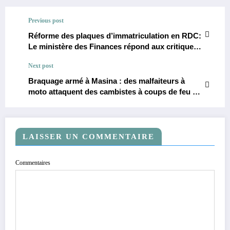
Previous post
Réforme des plaques d’immatriculation en RDC:
Le ministère des Finances répond aux critiques
en promettant sécurité et transparence dans la
Next post
mise en œuvre du nouveau système.
Braquage armé à Masina : des malfaiteurs à
moto attaquent des cambistes à coups de feu et
s’enfuient avec leur argent.
LAISSER UN COMMENTAIRE
Commentaires