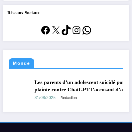
Réseaux Sociaux
Facebook
X
TikTok
Instagram
WhatsApp
Monde
MONDE
TECHNOLOGIE
Les parents d’un adolescent suicidé portent
plainte contre ChatGPT l’accusant d’avoir
encouragé son suicide.
31/08/2025
Rédaction