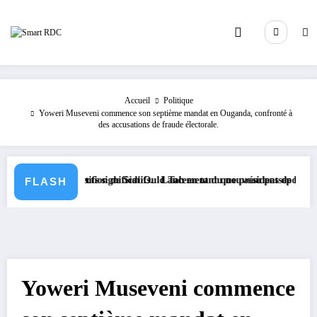
Aller
au
contenu
Accueil
Politique
Yoweri Museveni commence son septième mandat en Ouganda, confronté à
des accusations de fraude électorale.
législatifs significatifs.
e à l’élection de Sidi Ould Tah en tant que président de la Banque Afri
Lancement du nouveau passeport biométrique
FLASH
Yoweri Museveni commence