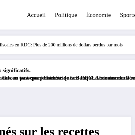
Accueil
Politique
Économie
Sport
s fiscales en RDC: Plus de 200 millions de dollars perdus par mois
ésident de la Banque Africaine de Développement.
iométrique en RDC
La communauté médiatique congolaise e
és sur les recettes