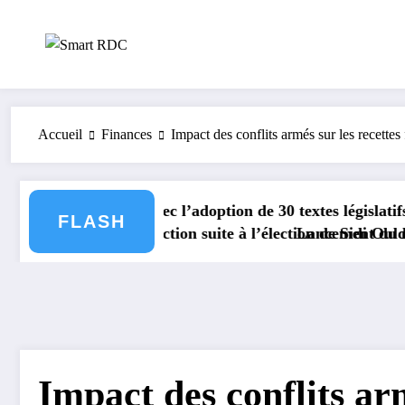
Aller
au
contenu
Accueil
Finances
Impact des conflits armés sur les recette
c l’adoption de 30 textes législatifs significatifs.
FLASH
action suite à l’élection de Sidi Ould Tah en tant que pr
Lancement du nouveau passeport b
Impact des conflits arm