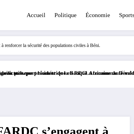
Accueil
Politique
Économie
Sport
forcer la sécurité des populations civiles à Béni.
dent de la Banque Africaine de Développement.
étrique en RDC
La communauté médiatique congolaise en d
ARDC s’engagent à