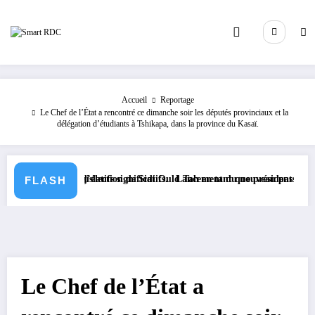
Aller
au
contenu
Accueil
Reportage
Le Chef de l’État a rencontré ce dimanche soir les députés provinciaux et la
délégation d’étudiants à Tshikapa, dans la province du Kasaï.
xtes législatifs significatifs.
 suite à l’élection de Sidi Ould Tah en tant que président de la Banque
Lancement du nouveau passeport biomét
FLASH
Le Chef de l’État a