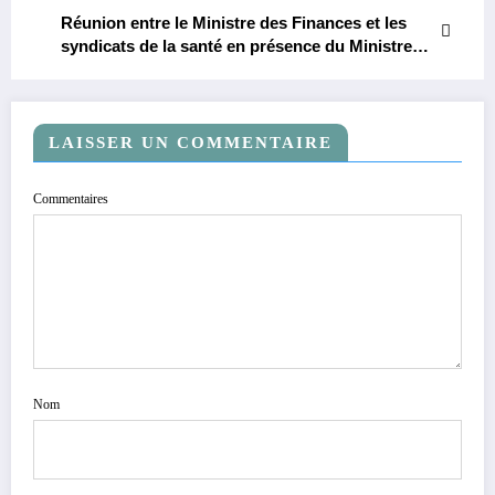
Réunion entre le Ministre des Finances et les
syndicats de la santé en présence du Ministre
de la Santé et du Vice-Ministre du Budget pour
examiner les revendications des professionnels
de santé.
LAISSER UN COMMENTAIRE
Commentaires
Nom