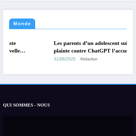
Monde
MONDE
TECHNOLOGIE
Les parents d’un adolescent suicidé portent
plainte contre ChatGPT l’accusant d’avoir
encouragé son suicide.
31/08/2025
Rédaction
QUI SOMMES - NOUS