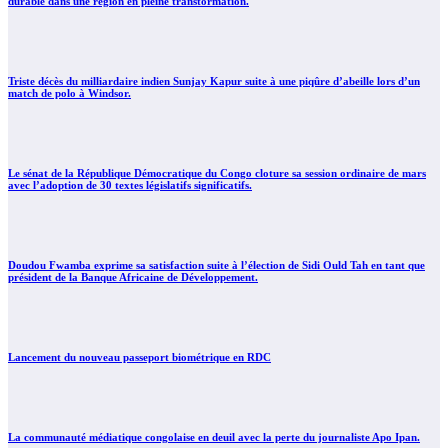
durable dans une region en pleine transtormation.
Triste décès du milliardaire indien Sunjay Kapur suite à une piqûre d’abeille lors d’un
match de polo à Windsor.
Le sénat de la République Démocratique du Congo cloture sa session ordinaire de mars
avec l’adoption de 30 textes législatifs significatifs.
Doudou Fwamba exprime sa satisfaction suite à l’élection de Sidi Ould Tah en tant que
président de la Banque Africaine de Développement.
Lancement du nouveau passeport biométrique en RDC
La communauté médiatique congolaise en deuil avec la perte du journaliste Apo Ipan.