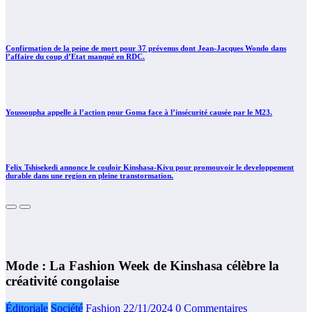
Confirmation de la peine de mort pour 37 prévenus dont Jean-Jacques Wondo dans
l’affaire du coup d’Etat manqué en RDC.
Youssoupha appelle à l’action pour Goma face à l’insécurité causée par le M23.
Felix Tshisekedi annonce le couloir Kinshasa-Kivu pour promouvoir le developpement
durable dans une region en pleine transtormation.
Mode : La Fashion Week de Kinshasa célèbre la
créativité congolaise
Éditoriale
Société
Fashion
22/11/2024
0 Commentaires