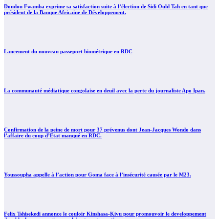
Doudou Fwamba exprime sa satisfaction suite à l’élection de Sidi Ould Tah en tant que
président de la Banque Africaine de Développement.
Lancement du nouveau passeport biométrique en RDC
La communauté médiatique congolaise en deuil avec la perte du journaliste Apo Ipan.
Confirmation de la peine de mort pour 37 prévenus dont Jean-Jacques Wondo dans
l’affaire du coup d’Etat manqué en RDC.
Youssoupha appelle à l’action pour Goma face à l’insécurité causée par le M23.
Felix Tshisekedi annonce le couloir Kinshasa-Kivu pour promouvoir le developpement